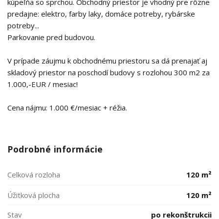
kúpeľňa so sprchou. Obchodný priestor je vhodný pre rôzne
predajne: elektro, farby laky, domáce potreby, rybárske
potreby...
Parkovanie pred budovou.
V prípade záujmu k obchodnému priestoru sa dá prenajať aj
skladový priestor na poschodí budovy s rozlohou 300 m2 za
1.000,-EUR / mesiac!
Cena nájmu: 1.000 €/mesiac + réžia.
Podrobné informácie
Celková rozloha
120 m²
Úžitková plocha
120 m²
Stav
po rekonštrukcii