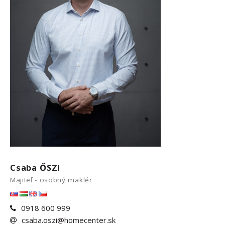
Csaba ŐSZI
Majiteľ - osobný maklér
0918 600 999
csaba.oszi@homecenter.sk