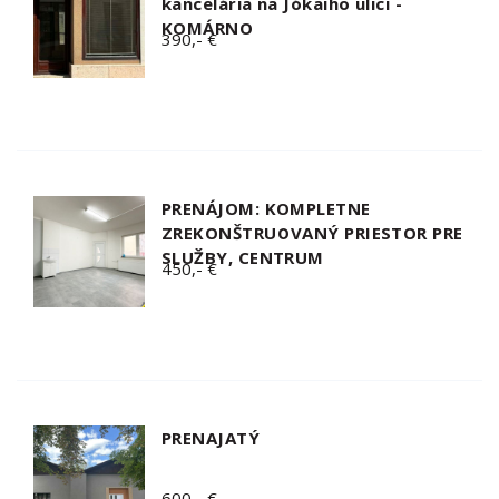
kancelária na Jókaiho ulici -
KOMÁRNO
390,- €
PRENÁJOM: KOMPLETNE
ZREKONŠTRUOVANÝ PRIESTOR PRE
SLUŽBY, CENTRUM
450,- €
PRENAJATÝ
600,- €