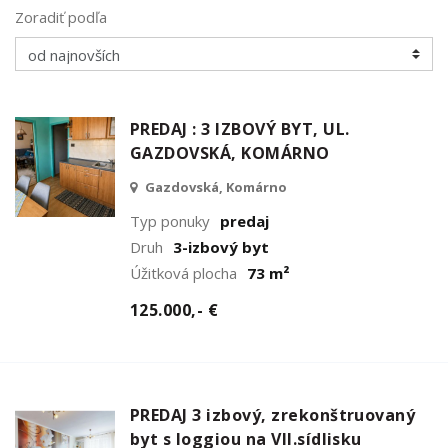
Zoradiť podľa
PREDAJ : 3 IZBOVÝ BYT, UL.
GAZDOVSKÁ, KOMÁRNO
Gazdovská, Komárno
Typ ponuky
predaj
Druh
3-izbový byt
Úžitková plocha
73 m²
125.000,- €
PREDAJ 3 izbový, zrekonštruovaný
byt s loggiou na VII.sídlisku