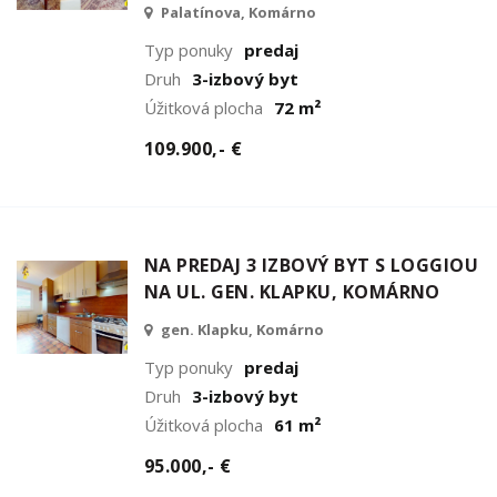
Palatínova, Komárno
Typ ponuky
predaj
Druh
3-izbový byt
Úžitková plocha
72 m²
109.900,- €
NA PREDAJ 3 IZBOVÝ BYT S LOGGIOU
NA UL. GEN. KLAPKU, KOMÁRNO
gen. Klapku, Komárno
Typ ponuky
predaj
Druh
3-izbový byt
Úžitková plocha
61 m²
95.000,- €