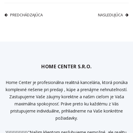
PREDCHÁDZAJÚCA
NASLEDUJÚCA
HOME CENTER S.R.O.
Home Center je profesionálna realitná kancelária, ktorá ponúka
komplexné riešenie pri predaji , kúpe a prenájme nehnuteľností.
Zastupujeme Vaše záujmy korektne a našim cieľom je Vaša
maximálna spokojnosť. Práve preto ku každému z Vás
pristupujeme individuálne, prihliadneme na Vaše konkrétne
požiadavky.
\\\\\\\\\\\\\\\"Našim klientom nesľubujeme nemožné, ale realitu,