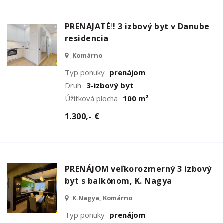
PRENAJATÉ!! 3 izbový byt v Danube
residencia
Komárno
Typ ponuky
prenájom
Druh
3-izbový byt
Úžitková plocha
100 m²
1.300,- €
PRENÁJOM veľkorozmerný 3 izbový
byt s balkónom, K. Nagya
K.Nagya, Komárno
Typ ponuky
prenájom