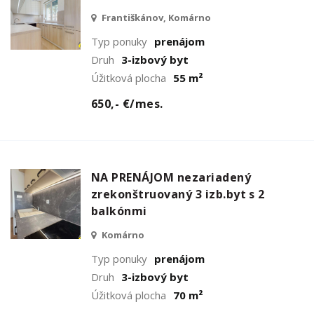
Františkánov, Komárno
Typ ponuky
prenájom
Druh
3-izbový byt
Úžitková plocha
55 m²
650,- €/mes.
NA PRENÁJOM nezariadený
zrekonštruovaný 3 izb.byt s 2
balkónmi
Komárno
Typ ponuky
prenájom
Druh
3-izbový byt
Úžitková plocha
70 m²