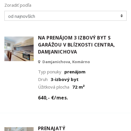
Zoradiť podľa
NA PRENÁJOM 3 IZBOVÝ BYT S
GARÁŽOU V BLÍZKOSTI CENTRA,
DAMJANICHOVA
Damjanichova, Komárno
Typ ponuky
prenájom
Druh
3-izbový byt
Úžitková plocha
72 m²
640,- €/mes.
PRENAJATÝ