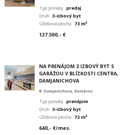
Typ ponuky
predaj
Druh
3-izbový byt
Úžitková plocha
73 m²
127.500,- €
NA PRENÁJOM 3 IZBOVÝ BYT S
GARÁŽOU V BLÍZKOSTI CENTRA,
DAMJANICHOVA
Damjanichova, Komárno
Typ ponuky
prenájom
Druh
3-izbový byt
Úžitková plocha
72 m²
640,- €/mes.