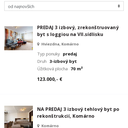
PREDAJ 3 izbový, zrekonštruovaný
byt s loggiou na VII.sídlisku
Hviezdna, Komárno
Typ ponuky
predaj
Druh
3-izbový byt
Úžitková plocha
70 m²
123.000,- €
NA PREDAJ 3 izbový tehlový byt po
rekonštrukcií, Komárno
Komárno