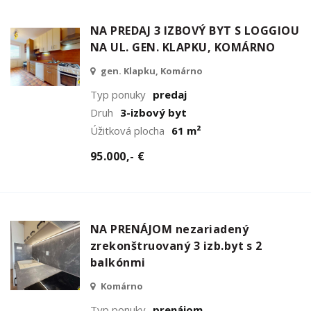
NA PREDAJ 3 IZBOVÝ BYT S LOGGIOU
NA UL. GEN. KLAPKU, KOMÁRNO
gen. Klapku, Komárno
Typ ponuky
predaj
Druh
3-izbový byt
Úžitková plocha
61 m²
95.000,- €
NA PRENÁJOM nezariadený
zrekonštruovaný 3 izb.byt s 2
balkónmi
Komárno
Typ ponuky
prenájom