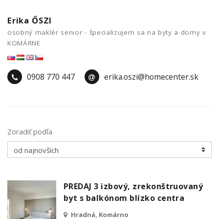
Erika ŐSZI
osobný maklér senior - špecializujem sa na byty a domy v
KOMÁRNE
0908 770 447
erika.oszi@homecenter.sk
Zoradiť podľa
PREDAJ 3 izbový, zrekonštruovaný
byt s balkónom blízko centra
Hradná, Komárno