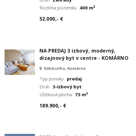
Rozloha pozemku
400 m²
52.000,- €
NA PREDAJ 3 izbový, moderný,
dizajnový byt v centre - KOMÁRNO
Rákócziho, Komárno
Typ ponuky
predaj
Druh
3-izbový byt
Úžitková plocha
73 m²
189.900,- €