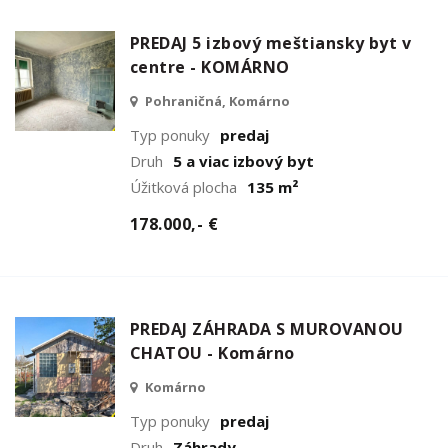
PREDAJ 5 izbový meštiansky byt v
centre - KOMÁRNO
Pohraničná, Komárno
Typ ponuky
predaj
Druh
5 a viac izbový byt
Úžitková plocha
135 m²
178.000,- €
PREDAJ ZÁHRADA S MUROVANOU
CHATOU - Komárno
Komárno
Typ ponuky
predaj
Druh
Záhrady