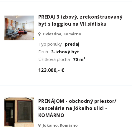
PREDAJ 3 izbový, zrekonštruovaný
byt s loggiou na VII.sídlisku
Hviezdna, Komárno
Typ ponuky
predaj
Druh
3-izbový byt
Úžitková plocha
70 m²
123.000,- €
PRENÁJOM - obchodný priestor/
kancelária na Jókaiho ulici -
KOMÁRNO
Jókaiho, Komárno