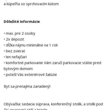
a kúpeľňa so sprchovacím kútom
Dôležité informácie
• max. pre 2 osoby
• 2x depozit
• dĺžka nájmu minimálne na 1 rok
• bez zvierat
• len nefajčiari
• komfortné parkovanie Vám zaručí parkovacie státie pred
bytovým domom
• poteší Vás exteriérové žalúzie
Byt sa prenajíma zariadený!
Obývačka: sedacia súprava, konferenčný stolík, a stolík pod
TV, pracovný stôl a kreslo