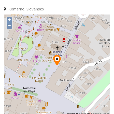
Komárno, Slovensko
+
−
©
OpenStreetMap
contributors