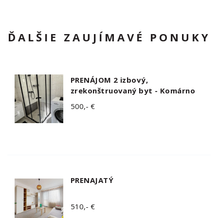
ĎALŠIE ZAUJÍMAVÉ PONUKY
PRENÁJOM 2 izbový,
zrekonštruovaný byt - Komárno
500,- €
PRENAJATÝ
510,- €