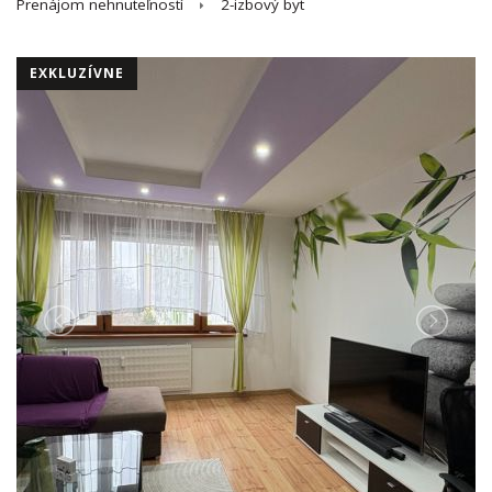
Prenájom nehnuteľností
2-izbový byt
EXKLUZÍVNE