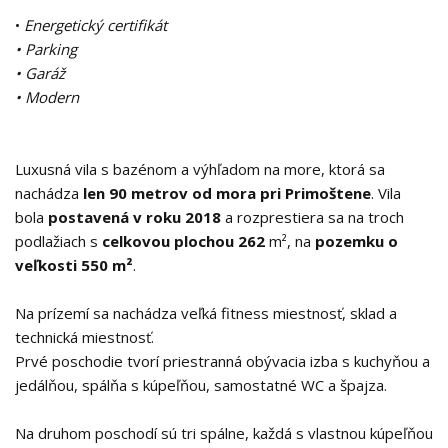
•
Energetický certifikát
• Parking
• Garáž
• Modern
Luxusná vila s bazénom a výhľadom na more, ktorá sa
nachádza
len 90 metrov od mora pri Primoštene
. Vila
bola
postavená v roku 2018
a rozprestiera sa na troch
podlažiach s
celkovou plochou 262
m², na
pozemku o
veľkosti 550 m²
.
Na prízemí sa nachádza veľká fitness miestnosť, sklad a
technická miestnosť.
Prvé poschodie tvorí priestranná obývacia izba s kuchyňou a
jedálňou, spálňa s kúpeľňou, samostatné WC a špajza.
Na druhom poschodí sú tri spálne, každá s vlastnou kúpeľňou