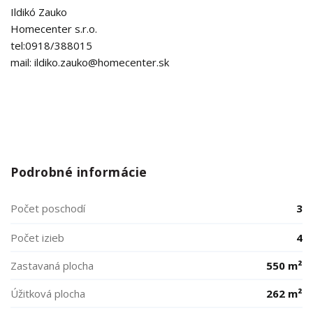
Ildikó Zauko
Homecenter s.r.o.
tel:0918/388015
mail: ildiko.zauko@homecenter.sk
Podrobné informácie
Počet poschodí
3
Počet izieb
4
Zastavaná plocha
550 m²
Úžitková plocha
262 m²