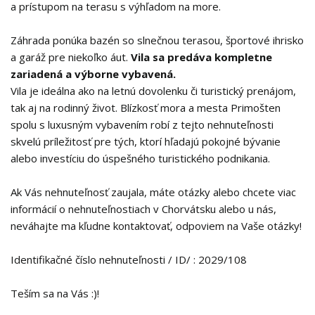
a prístupom na terasu s výhľadom na more.
Záhrada ponúka bazén so slnečnou terasou, športové ihrisko
a garáž pre niekoľko áut.
Vila sa predáva kompletne
zariadená a výborne vybavená.
Vila je ideálna ako na letnú dovolenku či turistický prenájom,
tak aj na rodinný život. Blízkosť mora a mesta Primošten
spolu s luxusným vybavením robí z tejto nehnuteľnosti
skvelú príležitosť pre tých, ktorí hľadajú pokojné bývanie
alebo investíciu do úspešného turistického podnikania.
Ak Vás nehnuteľnosť zaujala, máte otázky alebo chcete viac
informácií o nehnuteľnostiach v Chorvátsku alebo u nás,
neváhajte ma kľudne kontaktovať, odpoviem na Vaše otázky!
Identifikačné číslo nehnuteľnosti / ID/ : 2029/108
Teším sa na Vás :)!