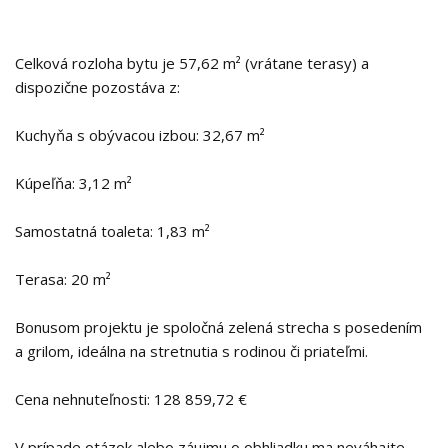
Celková rozloha bytu je 57,62 m² (vrátane terasy) a
dispozične pozostáva z:
Kuchyňa s obývacou izbou: 32,67 m²
Kúpeľňa: 3,12 m²
Samostatná toaleta: 1,83 m²
Terasa: 20 m²
Bonusom projektu je spoločná zelená strecha s posedením
a grilom, ideálna na stretnutia s rodinou či priateľmi.
Cena nehnuteľnosti: 128 859,72 €
V prípade otázok alebo záujmu o obhliadku ma neváhajte