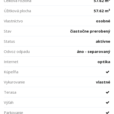
Celková rozloha
57.62 m²
Úžitková plocha
57.62 m²
Vlastníctvo
osobné
Stav
čiastočne prerobený
Status
aktívne
Odvoz odpadu
áno - separovaný
Internet
optika
Kúpeľňa
Vykurovanie
vlastné
Terasa
Výťah
Parkovanie