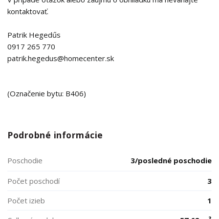
kontaktovať.
Patrik Hegedűs
0917 265 770
patrik.hegedus@homecenter.sk
(Označenie bytu: B406)
Podrobné informácie
Poschodie
3/posledné poschodie
Počet poschodí
3
Počet izieb
1