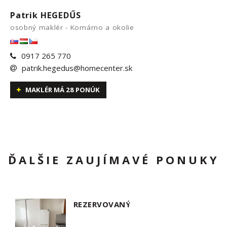
Patrik HEGEDŰS
osobný maklér - Komárno a okolie
0917 265 770
patrik.hegedus@homecenter.sk
MAKLÉR MÁ 28 PONÚK
ĎALŠIE ZAUJÍMAVÉ PONUKY
REZERVOVANÝ