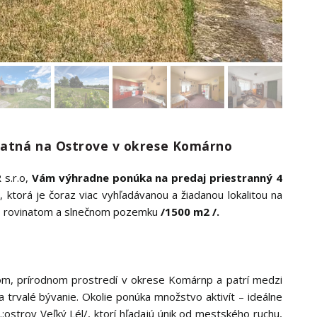
Zlatná na Ostrove v okrese Komárno
s.r.o,
Vám výhradne ponúka na predaj priestranný 4
 ktorá je čoraz viac vyhľadávanou a žiadanou lokalitou na
m, rovinatom a slnečnom pozemku
/1500 m2 /.
om, prírodnom prostredí v okrese Komárnp a patrí medzi
a trvalé bývanie. Okolie ponúka množstvo aktivít – ideálne
r.:ostrov Veľký Lél/, ktorí hľadajú únik od mestského ruchu,