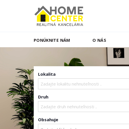
PONÚKNITE NÁM
O NÁS
Lokalita
Zadajte lokalitu nehnuteľnosti ..
Druh
Zadajte druh nehnuteľnosti ..
Obsahuje