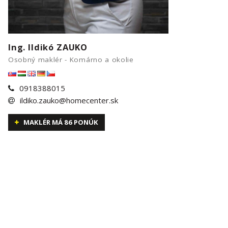
Ing. Ildikó ZAUKO
Osobný maklér - Komárno a okolie
0918388015
ildiko.zauko@homecenter.sk
MAKLÉR MÁ 86 PONÚK