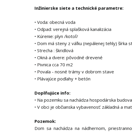
Inžinierske siete a technické parametre:
• Voda: obecná voda
• Odpad: verejná splašková kanalizácia
• Kúrenie: plyn /kotoľ/
• Dom má steny z váľku (nepálenej tehly) šírka 
• Strecha : škridlová
• Okná a dvere: pôvodné drevené
• Pivnica cca 70 m2
• Povala - nosné trámy v dobrom stave
• Plávajúce podlahy + betón
Doplňujúce info:
• Na pozemku sa nachádza hospodárska budova, v
• V obci je občianska vybavenosť: základná a mater
Pozemok:
Dom sa nachádza na nádhernom, priestranno