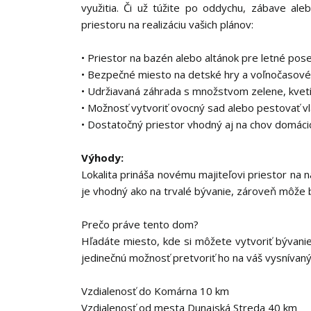
využitia. Či už túžite po oddychu, zábave al
priestoru na realizáciu vašich plánov:
• Priestor na bazén alebo altánok pre letné posed
• Bezpečné miesto na detské hry a voľnočasové 
• Udržiavaná záhrada s množstvom zelene, kve
• Možnosť vytvoriť ovocný sad alebo pestovať vl
• Dostatočný priestor vhodný aj na chov domáci
Výhody:
Lokalita prináša novému majiteľovi priestor na n
je vhodný ako na trvalé bývanie, zároveň môže 
Prečo práve tento dom?
Hľadáte miesto, kde si môžete vytvoriť bývan
jedinečnú možnosť pretvoriť ho na váš vysnívan
Vzdialenosť do Komárna 10 km
Vzdialenosť od mesta Dunajská Streda 40 km