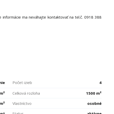
ie informácie ma neváhajte kontaktovať na tel.č. 0918 388
mie
Počet izieb
4
 m²
Celková rozloha
1500 m²
 m²
Vlastníctvo
osobné
ený
Status
aktívne