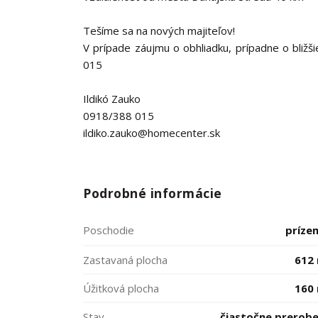
Tešíme sa na nových majiteľov!
V prípade záujmu o obhliadku, prípadne o bližš
015
Ildikó Zauko
0918/388 015
ildiko.zauko@homecenter.sk
Podrobné informácie
Poschodie
príze
Zastavaná plocha
612
Úžitková plocha
160
Stav
čiastočne prerob