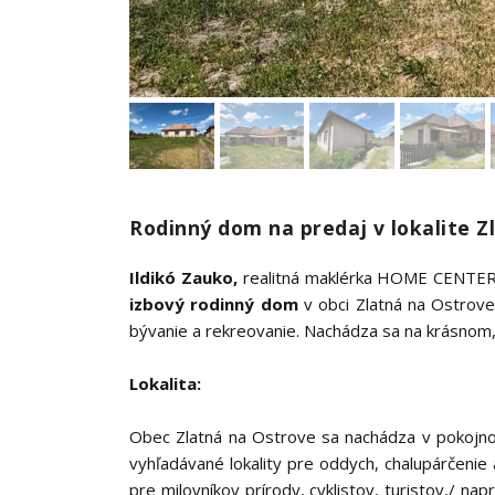
Rodinný dom na predaj v lokalite 
Ildikó Zauko,
realitná maklérka HOME CENTER 
izbový rodinný dom
v obci Zlatná na Ostrove,
bývanie a rekreovanie. Nachádza sa na krásno
Lokalita:
Obec Zlatná na Ostrove sa nachádza v pokojn
vyhľadávané lokality pre oddych, chalupárčenie 
pre milovníkov prírody, cyklistov, turistov,/ nap