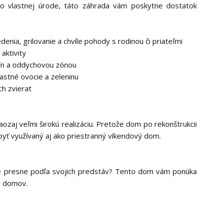
ebo vlastnej úrode, táto záhrada vám poskytne dostatok
enia, grilovanie a chvíle pohody s rodinou či priateľmi
aktivity
tín a oddychovou zónou
astné ovocie a zeleninu
ch zvierat
aozaj veľmi širokú realizáciu. Pretože dom po rekonštrukcii
byť využívaný aj ako priestranný víkendový dom.
ie presne podľa svojich predstáv? Tento dom vám ponúka
ý domov.