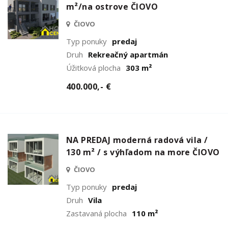
m²/na ostrove ČIOVO
ČIOVO
Typ ponuky
predaj
Druh
Rekreačný apartmán
Úžitková plocha
303 m²
400.000,- €
NA PREDAJ moderná radová vila /
130 m² / s výhľadom na more ČIOVO
ČIOVO
Typ ponuky
predaj
Druh
Vila
Zastavaná plocha
110 m²