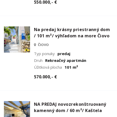
550.000,- €
Na predaj krásny priestranný dom
/ 101 m²/ výhľadom na more Čiovo
ČIOVO
Typ ponuky
predaj
Druh
Rekreačný apartmán
Úžitková plocha
101 m²
570.000,- €
NA PREDAJ novozrekonštruovaný
kamenný dom / 60 m²/ Kaštela