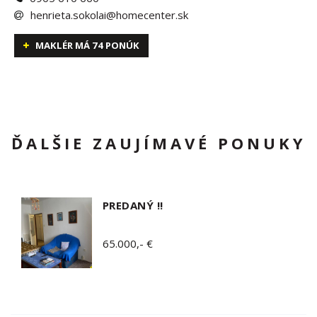
henrieta.sokolai@homecenter.sk
MAKLÉR MÁ 74 PONÚK
ĎALŠIE ZAUJÍMAVÉ PONUKY
PREDANÝ !!
65.000,- €