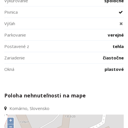
Vykurovanie
spoločné
Pivnica
Výťah
Parkovanie
verejné
Postavené z
tehla
Zariadenie
čiastočne
Okná
plastové
Poloha nehnuteľnosti na mape
Komárno, Slovensko
+
−