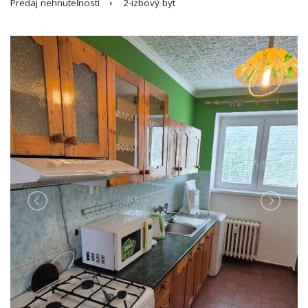
Predaj nehnuteľností
2-izbový byt