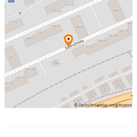
©
OpenStreetMap
contributors