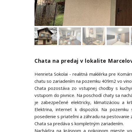
Chata na predaj v lokalite Marcel
Henrieta Sokolai - realitná maklérka pre Komá
chatu so zariadením na pozemku 409m2 vo vinohr
Chata pozostáva zo vstupnej chodby s kuchy
vstupom do pivnice. Na poschodí chaty sa nachá
je zabezpečené elektricky, klimatizáciou a 
Elektrina, internet k dispozícii. Na pozemk
posedenie s priateľmi a záhradu na pestovanie z
Chata sa predáva s kompletným zariadením.
Nachádza na krásnom a pokojnom mieste vo vi