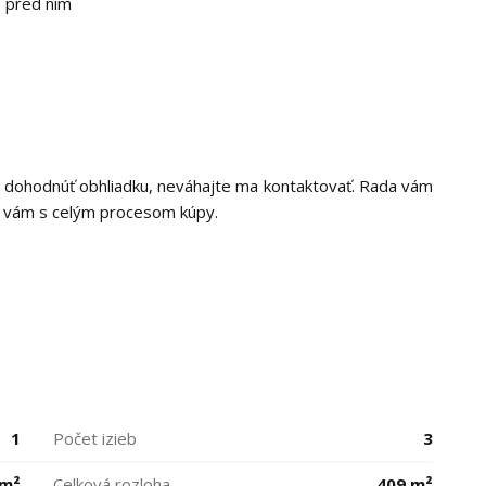
 pred ním
te dohodnúť obhliadku, neváhajte ma kontaktovať. Rada vám
 vám s celým procesom kúpy.
1
Počet izieb
3
 m²
Celková rozloha
409 m²