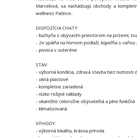
Marcelová, sa nachádzajú obchody a kompletn
wellness Patince..
DISPOZÍCIA CHATY:
- kuchyňa s obývacím priestorom na prízemí, toa
- 2x spálňa na hornom podlaží, kúpeľňa s vaňou 
- pivnica v suteréne
STAV:
- výborná kondícia, zdravá stavba bez nutnosti ďa
- okná plastové
- kompletne zariadená
- nízke režijné náklady
- okamžite celoročne obývateľná a plne funkčná
- klimatizovaná
VÝHODY:
- výborná lokalita, krásna príroda