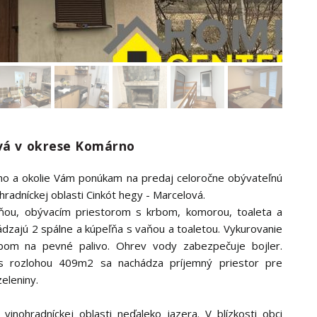
ová v okrese Komárno
rno a okolie Vám ponúkam na predaj celoročne obývateľnú
adníckej oblasti Cinkót hegy - Marcelová.
ňou, obývacím priestorom s krbom, komorou, toaleta a
dzajú 2 spálne a kúpeľňa s vaňou a toaletou. Vykurovanie
krbom na pevné palivo. Ohrev vody zabezpečuje bojler.
u s rozlohou 409m2 sa nachádza príjemný priestor pre
eleniny.
nohradníckej oblasti neďaleko jazera. V blízkosti obci