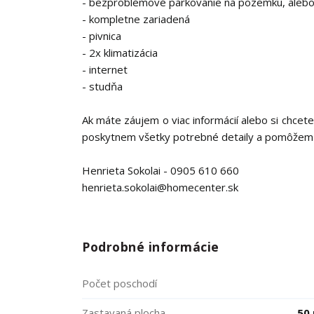
- bezproblémové parkovanie na pozemku, alebo
- kompletne zariadená
- pivnica
- 2x klimatizácia
- internet
- studňa
Ak máte záujem o viac informácií alebo si chce
poskytnem všetky potrebné detaily a pomôžem
Henrieta Sokolai - 0905 610 660
henrieta.sokolai@homecenter.sk
Podrobné informácie
Počet poschodí
Zastavaná plocha
50