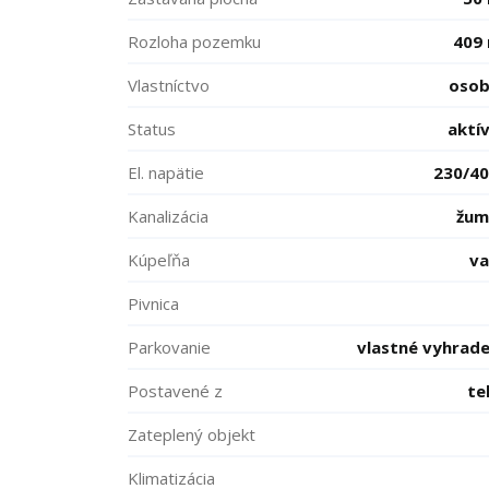
Rozloha pozemku
409
Vlastníctvo
oso
Status
aktí
El. napätie
230/4
Kanalizácia
žum
Kúpeľňa
v
Pivnica
Parkovanie
vlastné vyhrad
Postavené z
te
Zateplený objekt
Klimatizácia