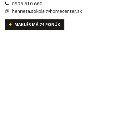
0905 610 660
henrieta.sokolai@homecenter.sk
MAKLÉR MÁ 74 PONÚK