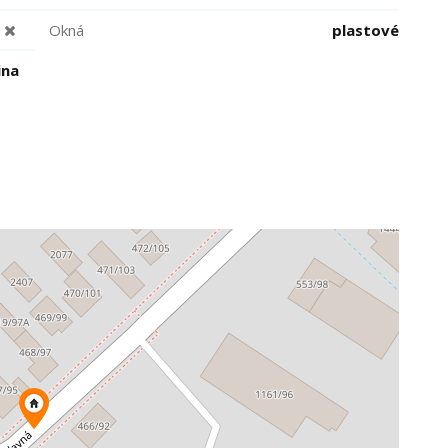
Okná
plastové
ina