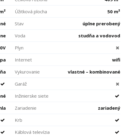
 m²
Úžitková plocha
50 m²
bné
Stav
úplne prerobený
vne
Voda
studňa a vodovod
00V
Plyn
pa
Internet
wifi
aňa
Vykurovanie
vlastné – kombinované
Garáž
ené
Inžinierske siete
hla
Zariadenie
zariadený
Krb
Káblová televízia