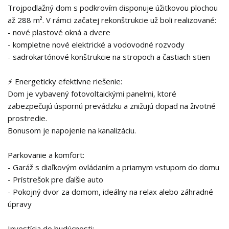
Trojpodlažný dom s podkrovím disponuje úžitkovou plochou
až 288 m². V rámci začatej rekonštrukcie už boli realizované:
- nové plastové okná a dvere
- kompletne nové elektrické a vodovodné rozvody
- sadrokartónové konštrukcie na stropoch a častiach stien
⚡ Energeticky efektívne riešenie:
Dom je vybavený fotovoltaickými panelmi, ktoré
zabezpečujú úspornú prevádzku a znižujú dopad na životné
prostredie.
Bonusom je napojenie na kanalizáciu.
Parkovanie a komfort:
- Garáž s diaľkovým ovládaním a priamym vstupom do domu
- Prístrešok pre ďalšie auto
- Pokojný dvor za domom, ideálny na relax alebo záhradné
úpravy
Investícia do budúcnosti: