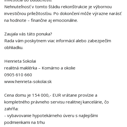
Nehnuteľnosť v tomto štádiu rekonštrukcie je výbornou
investičnou príležitosťou. Po dokončení môže výrazne narásť
na hodnote – finančne aj emocionálne.
Zaujala vás táto ponuka?
Rada vám poskytnem viac informácií alebo zabezpečím
obhliadku.
Henrieta Sokolai
realitná maklérka – Komárno a okolie
0905 610 660
www.henrieta-sokolai.sk
Cena domu je 154 000,- EUR vrátane provízie a
kompletného právneho servisu realitnej kancelárie, čo
zahŕňa:
- vybavovanie hypotekárneho úveru s najlepšími
podmienkami na trhu