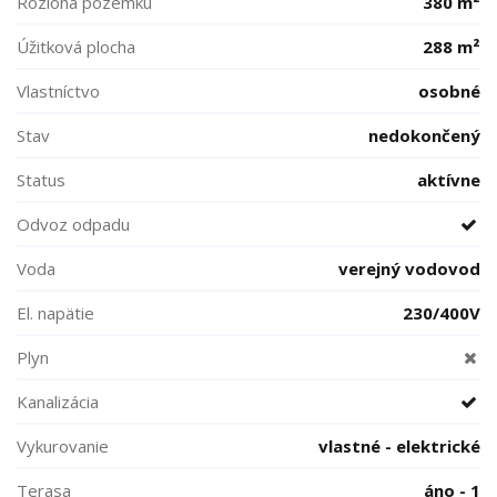
Rozloha pozemku
380 m²
Úžitková plocha
288 m²
Vlastníctvo
osobné
Stav
nedokončený
Status
aktívne
Odvoz odpadu
Voda
verejný vodovod
El. napätie
230/400V
Plyn
Kanalizácia
Vykurovanie
vlastné - elektrické
Terasa
áno - 1