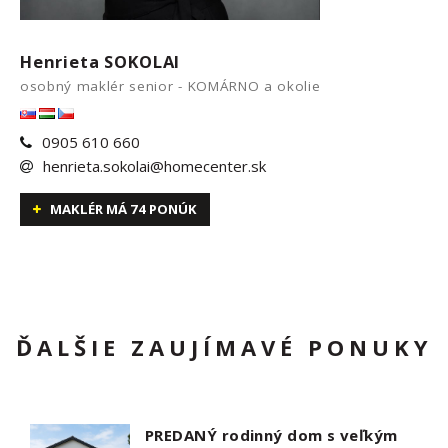
Henrieta SOKOLAI
osobný maklér senior - KOMÁRNO a okolie
0905 610 660
henrieta.sokolai@homecenter.sk
MAKLÉR MÁ 74 PONÚK
ĎALŠIE ZAUJÍMAVÉ PONUKY
PREDANÝ rodinný dom s veľkým