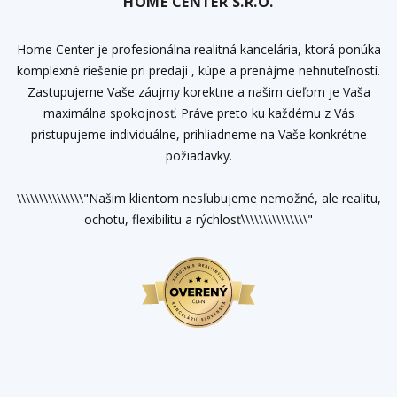
HOME CENTER S.R.O.
Home Center je profesionálna realitná kancelária, ktorá ponúka
komplexné riešenie pri predaji , kúpe a prenájme nehnuteľností.
Zastupujeme Vaše záujmy korektne a našim cieľom je Vaša
maximálna spokojnosť. Práve preto ku každému z Vás
pristupujeme individuálne, prihliadneme na Vaše konkrétne
požiadavky.
\\\\\\\\\\\\\\\"Našim klientom nesľubujeme nemožné, ale realitu,
ochotu, flexibilitu a rýchlosť\\\\\\\\\\\\\\\"