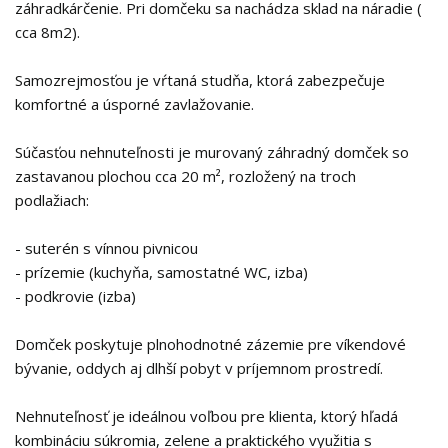
záhradkárčenie. Pri domčeku sa nachádza sklad na náradie (
cca 8m2).
Samozrejmosťou je vŕtaná studňa, ktorá zabezpečuje
komfortné a úsporné zavlažovanie.
Súčasťou nehnuteľnosti je murovaný záhradný domček so
zastavanou plochou cca 20 m², rozložený na troch
podlažiach:
- suterén s vínnou pivnicou
- prízemie (kuchyňa, samostatné WC, izba)
- podkrovie (izba)
Domček poskytuje plnohodnotné zázemie pre víkendové
bývanie, oddych aj dlhší pobyt v príjemnom prostredí.
Nehnuteľnosť je ideálnou voľbou pre klienta, ktorý hľadá
kombináciu súkromia, zelene a praktického využitia s