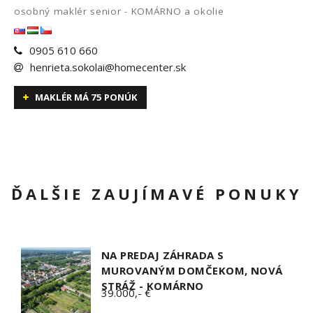
osobný maklér senior - KOMÁRNO a okolie
0905 610 660
henrieta.sokolai@homecenter.sk
MAKLÉR MÁ 75 PONÚK
ĎALŠIE ZAUJÍMAVÉ PONUKY
NA PREDAJ ZÁHRADA S
MUROVANÝM DOMČEKOM, NOVÁ
STRÁŽ - KOMÁRNO
39.000,- €