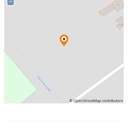
−
©
OpenStreetMap
contributors