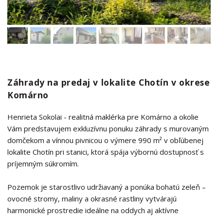
Záhrady na predaj v lokalite Chotín v okrese
Komárno
Henrieta Sokolai - realitná maklérka pre Komárno a okolie
Vám predstavujem exkluzívnu ponuku záhrady s murovaným
domčekom a vínnou pivnicou o výmere 990 m² v obľúbenej
lokalite Chotín pri stanici, ktorá spája výbornú dostupnosť s
príjemným súkromím.
Pozemok je starostlivo udržiavaný a ponúka bohatú zeleň –
ovocné stromy, maliny a okrasné rastliny vytvárajú
harmonické prostredie ideálne na oddych aj aktívne