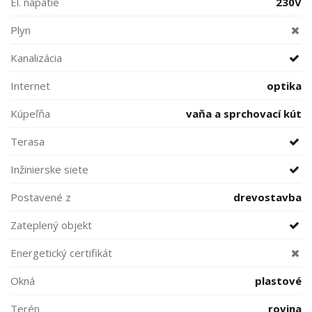
El. napätie
230V
Plyn
Kanalizácia
Internet
optika
Kúpeľňa
vaňa a sprchovací kút
Terasa
Inžinierske siete
Postavené z
drevostavba
Zateplený objekt
Energetický certifikát
Okná
plastové
Terén
rovina