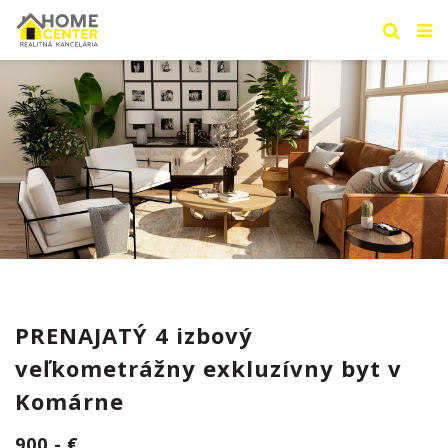
PRENAJATÝ 4 izbový
veľkometrážny exkluzívny byt v
Komárne
900,- €