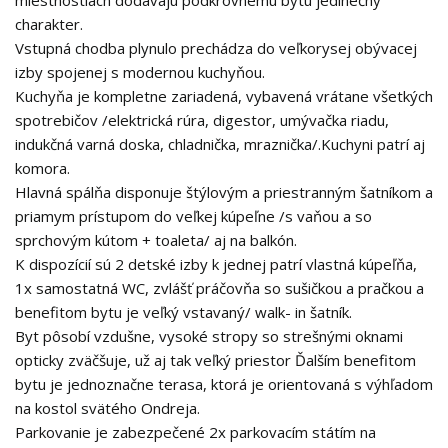
miestnostiach dodávajú podkrovnému bytu jedinečný
charakter.
Vstupná chodba plynulo prechádza do veľkorysej obývacej
izby spojenej s modernou kuchyňou.
Kuchyňa je kompletne zariadená, vybavená vrátane všetkých
spotrebičov /elektrická rúra, digestor, umývačka riadu,
indukčná varná doska, chladnička, mraznička/.Kuchyni patrí aj
komora.
Hlavná spálňa disponuje štýlovým a priestranným šatníkom a
priamym prístupom do veľkej kúpeľne /s vaňou a so
sprchovým kútom + toaleta/ aj na balkón.
K dispozícií sú 2 detské izby k jednej patrí vlastná kúpeľňa,
1x samostatná WC, zvlášť práčovňa so sušičkou a pračkou a
benefitom bytu je veľký vstavaný/ walk- in šatník.
Byt pôsobí vzdušne, vysoké stropy so strešnými oknami
opticky zväčšuje, už aj tak veľký priestor Ďalším benefitom
bytu je jednoznačne terasa, ktorá je orientovaná s výhľadom
na kostol svätého Ondreja.
Parkovanie je zabezpečené 2x parkovacím státím na