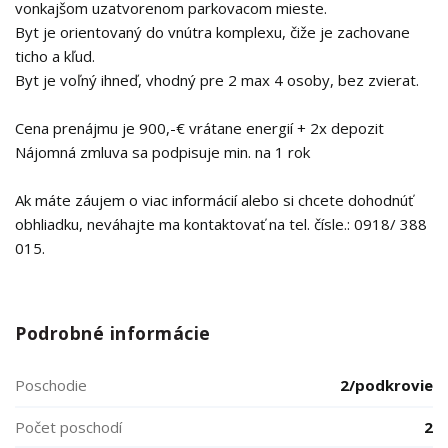
vonkajšom uzatvorenom parkovacom mieste.
Byt je orientovaný do vnútra komplexu, čiže je zachovane
ticho a kľud.
Byt je voľný ihneď, vhodný pre 2 max 4 osoby, bez zvierat.
Cena prenájmu je 900,-€ vrátane energií + 2x depozit
Nájomná zmluva sa podpisuje min. na 1 rok
Ak máte záujem o viac informácií alebo si chcete dohodnúť
obhliadku, neváhajte ma kontaktovať na tel. čísle.: 0918/ 388
015.
Podrobné informácie
Poschodie
2/podkrovie
Počet poschodí
2