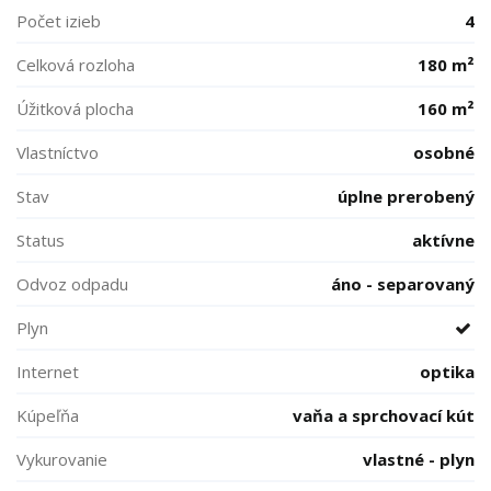
Počet izieb
4
Celková rozloha
180 m²
Úžitková plocha
160 m²
Vlastníctvo
osobné
Stav
úplne prerobený
Status
aktívne
Odvoz odpadu
áno - separovaný
Plyn
Internet
optika
Kúpeľňa
vaňa a sprchovací kút
Vykurovanie
vlastné - plyn