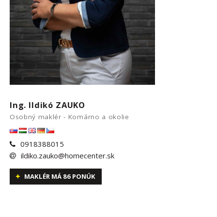
Ing. Ildikó ZAUKO
Osobný maklér - Komárno a okolie
0918388015
ildiko.zauko@homecenter.sk
MAKLÉR MÁ 86 PONÚK