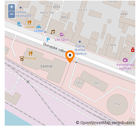
+
−
©
OpenStreetMap
contributors