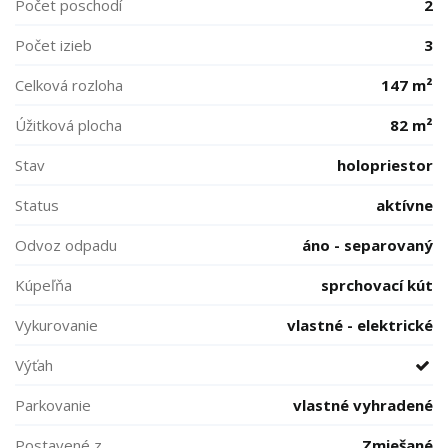
Počet poschodí
2
Počet izieb
3
Celková rozloha
147 m²
Úžitková plocha
82 m²
Stav
holopriestor
Status
aktívne
Odvoz odpadu
áno - separovaný
Kúpeľňa
sprchovací kút
Vykurovanie
vlastné - elektrické
Výťah
Parkovanie
vlastné vyhradené
Postavené z
Zmiešané