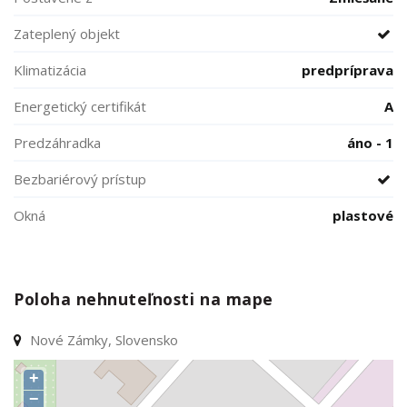
Zateplený objekt
Klimatizácia
predpríprava
Energetický certifikát
A
Predzáhradka
áno - 1
Bezbariérový prístup
Okná
plastové
Poloha nehnuteľnosti na mape
Nové Zámky, Slovensko
+
−