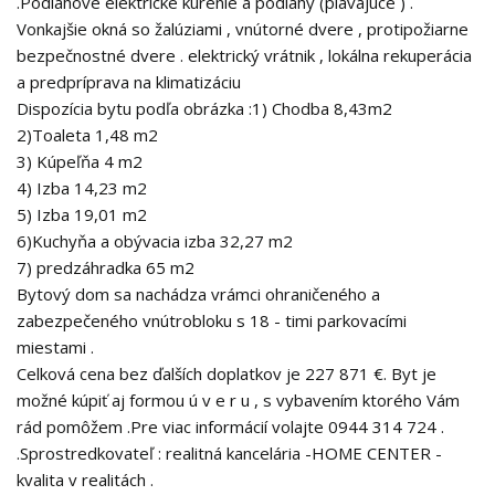
.Podlahové elektrické kúrenie a podlahy (plávajúce ) .
Vonkajšie okná so žalúziami , vnútorné dvere , protipožiarne
bezpečnostné dvere . elektrický vrátnik , lokálna rekuperácia
a predpríprava na klimatizáciu
Dispozícia bytu podľa obrázka :1) Chodba 8,43m2
2)Toaleta 1,48 m2
3) Kúpeľňa 4 m2
4) Izba 14,23 m2
5) Izba 19,01 m2
6)Kuchyňa a obývacia izba 32,27 m2
7) predzáhradka 65 m2
Bytový dom sa nachádza vrámci ohraničeného a
zabezpečeného vnútrobloku s 18 - timi parkovacími
miestami .
Celková cena bez ďalších doplatkov je 227 871 €. Byt je
možné kúpiť aj formou ú v e r u , s vybavením ktorého Vám
rád pomôžem .Pre viac informácií volajte 0944 314 724 .
.Sprostredkovateľ : realitná kancelária -HOME CENTER -
kvalita v realitách .