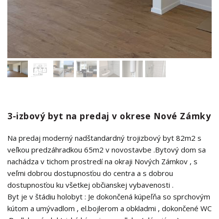
3-izbový byt na predaj v okrese Nové Zámky
Na predaj moderný nadštandardný trojizbový byt 82m2 s
veľkou predzáhradkou 65m2 v novostavbe .Bytový dom sa
nachádza v tichom prostredí na okraji Nových Zámkov , s
veľmi dobrou dostupnosťou do centra a s dobrou
dostupnosťou ku všetkej občianskej vybavenosti .
Byt je v štádiu holobyt : Je dokončená kúpeľňa so sprchovým
kútom a umývadlom , el.bojlerom a obkladmi , dokončené WC