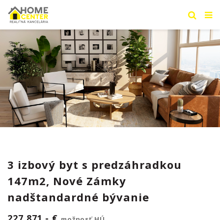
3 izbový byt s predzáhradkou
147m2, Nové Zámky
nadštandardné bývanie
227.871,- €
možnosť HÚ