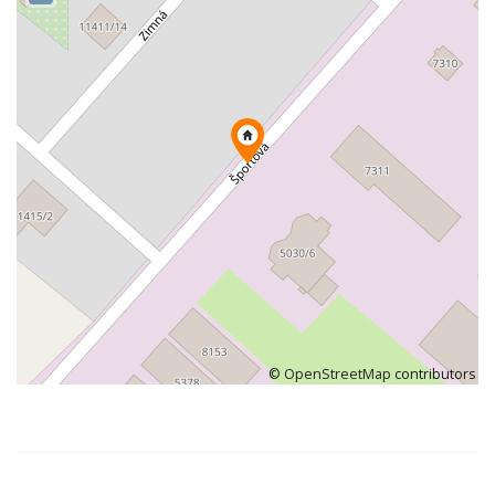
©
OpenStreetMap
contributors