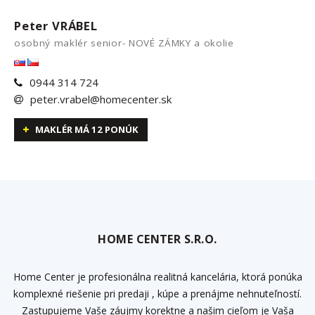
Peter VRÁBEL
osobný maklér senior- NOVÉ ZÁMKY a okolie
0944 314 724
peter.vrabel@homecenter.sk
MAKLÉR MÁ 12 PONÚK
HOME CENTER S.R.O.
Home Center je profesionálna realitná kancelária, ktorá ponúka
komplexné riešenie pri predaji , kúpe a prenájme nehnuteľností.
Zastupujeme Vaše záujmy korektne a našim cieľom je Vaša