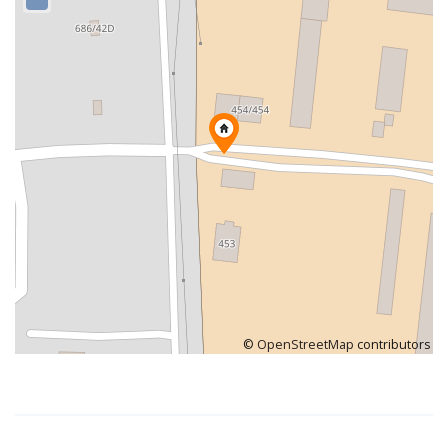
©
OpenStreetMap
contributors