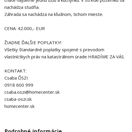
chate nájdeme jednu izbu a kuchynku. V strede pozemku sa
nachádza studňa.
Záhrada sa nachádza na kľudnom, tichom mieste.
CENA: 42.000,- EUR
ŽIADNE ĎALŠIE POPLATKY!
Všetky štandardné poplatky spojené s prevodom
vlastníctkych práv na katastrálnom úrade HRADÍME ZA VÁS.
KONTAKT:
Csaba ŐSZI
0918 600 999
csaba.oszi@homecenter.sk
csaba-oszi.sk
homecenter.sk
Podrobné informácie