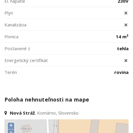
El. napätie
230V
Plyn
Kanalizácia
Pivnica
14 m²
Postavené z
tehla
Energetický certifikát
Terén
rovina
Poloha nehnuteľnosti na mape
Nová Stráž
, Komárno, Slovensko
+
−