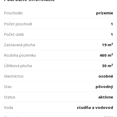
Poschodie
prízemie
Počet poschodí
1
Počet izieb
1
Zastavaná plocha
19 m²
Rozloha pozemku
460 m²
Úžitková plocha
30 m²
Vlastníctvo
osobné
Stav
pôvodný
Status
aktívne
Voda
studňa a vodovod