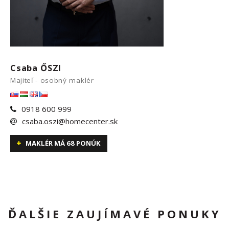
Csaba ŐSZI
Majiteľ - osobný maklér
0918 600 999
csaba.oszi@homecenter.sk
MAKLÉR MÁ 68 PONÚK
ĎALŠIE ZAUJÍMAVÉ PONUKY