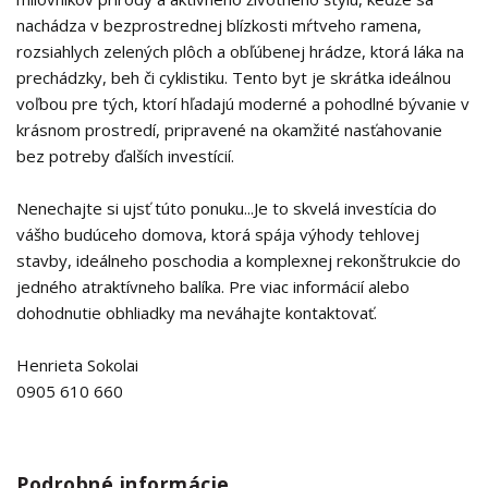
nachádza v bezprostrednej blízkosti mŕtveho ramena,
rozsiahlych zelených plôch a obľúbenej hrádze, ktorá láka na
prechádzky, beh či cyklistiku. Tento byt je skrátka ideálnou
voľbou pre tých, ktorí hľadajú moderné a pohodlné bývanie v
krásnom prostredí, pripravené na okamžité nasťahovanie
bez potreby ďalších investícií.
Nenechajte si ujsť túto ponuku...Je to skvelá investícia do
vášho budúceho domova, ktorá spája výhody tehlovej
stavby, ideálneho poschodia a komplexnej rekonštrukcie do
jedného atraktívneho balíka. Pre viac informácií alebo
dohodnutie obhliadky ma neváhajte kontaktovať.
Henrieta Sokolai
0905 610 660
Podrobné informácie