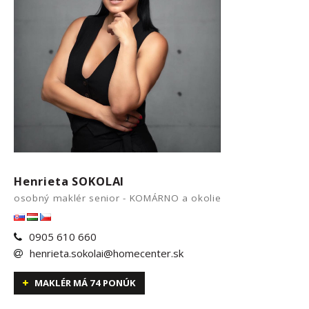
Henrieta SOKOLAI
osobný maklér senior - KOMÁRNO a okolie
0905 610 660
henrieta.sokolai@homecenter.sk
MAKLÉR MÁ 74 PONÚK