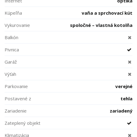
Internet
optika
Kúpeľňa
vaňa a sprchovací kút
Vykurovanie
spoločné – vlastná kotolňa
Balkón
Pivnica
Garáž
Výťah
Parkovanie
verejné
Postavené z
tehla
Zariadenie
zariadený
Zateplený objekt
Klimatizácia