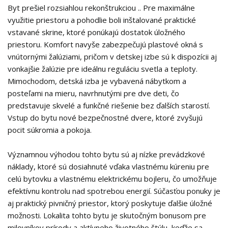
Byt prešiel rozsiahlou rekonštrukciou .. Pre maximálne
využitie priestoru a pohodlie boli inštalované praktické
vstavané skrine, ktoré ponúkajú dostatok úložného
priestoru. Komfort navyše zabezpečujú plastové okná s
vnútornými žalúziami, pričom v detskej izbe sú k dispozícii aj
vonkajšie žalúzie pre ideálnu reguláciu svetla a teploty.
Mimochodom, detská izba je vybavená nábytkom a
posteľami na mieru, navrhnutými pre dve deti, čo
predstavuje skvelé a funkčné riešenie bez ďalších starostí.
Vstup do bytu nové bezpečnostné dvere, ktoré zvyšujú
pocit súkromia a pokoja.
Významnou výhodou tohto bytu sú aj nízke prevádzkové
náklady, ktoré sú dosiahnuté vďaka vlastnému kúreniu pre
celú bytovku a vlastnému elektrickému bojleru, čo umožňuje
efektívnu kontrolu nad spotrebou energií. Súčasťou ponuky je
aj praktický pivničný priestor, ktorý poskytuje ďalšie úložné
možnosti. Lokalita tohto bytu je skutočným bonusom pre
milovníkov prírody a aktívneho životného štýlu, keďže sa