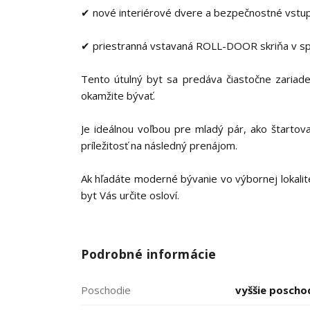
✔ nové interiérové dvere a bezpečnostné vstu
✔ priestranná vstavaná ROLL-DOOR skriňa v spá
Tento útulný byt sa predáva čiastočne zariade
okamžite bývať.
Je ideálnou voľbou pre mladý pár, ako štartov
príležitosť na následný prenájom.
Ak hľadáte moderné bývanie vo výbornej lokali
byt Vás určite osloví.
Podrobné informácie
Poschodie
vyššie poscho