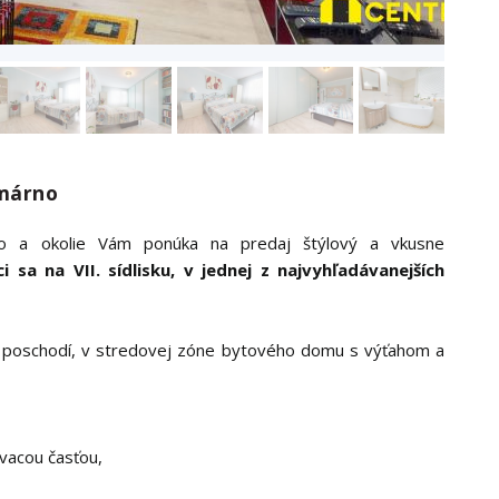
omárno
no a okolie Vám ponúka na predaj štýlový a vkusne
sa na VII. sídlisku, v jednej z najvyhľadávanejších
 poschodí, v stredovej zóne bytového domu s výťahom a
vacou časťou,