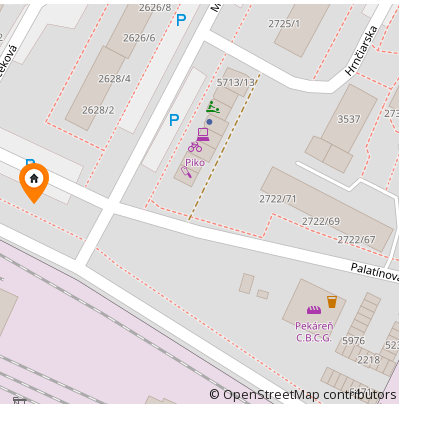
©
OpenStreetMap
contributors