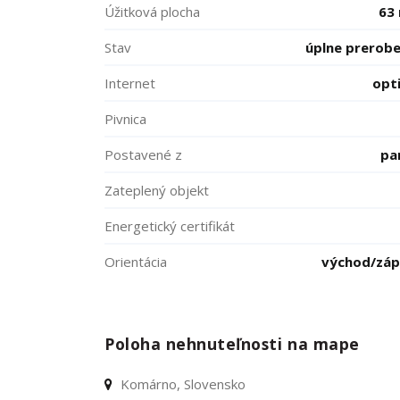
Úžitková plocha
63
Stav
úplne prerob
Internet
opt
Pivnica
Postavené z
pa
Zateplený objekt
Energetický certifikát
Orientácia
východ/zá
Poloha nehnuteľnosti na mape
Komárno, Slovensko