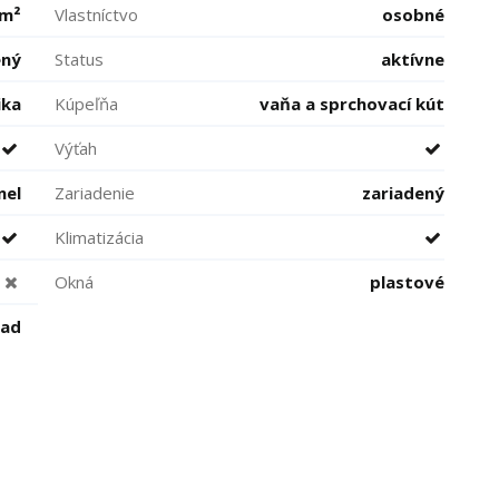
 m²
Vlastníctvo
osobné
ený
Status
aktívne
ika
Kúpeľňa
vaňa a sprchovací kút
Výťah
nel
Zariadenie
zariadený
Klimatizácia
Okná
plastové
pad