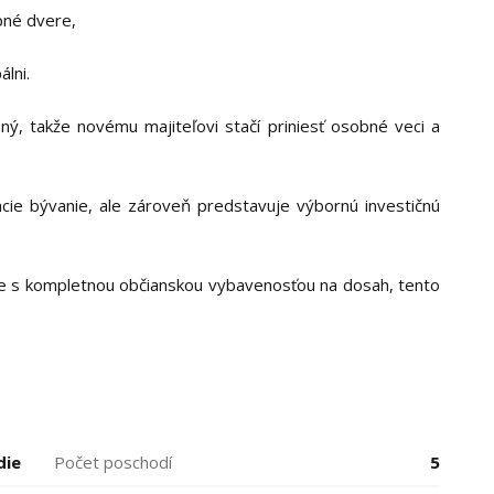
pné dvere,
lni.
ný, takže novému majiteľovi stačí priniesť osobné veci a
acie bývanie, ale zároveň predstavuje výbornú investičnú
te s kompletnou občianskou vybavenosťou na dosah, tento
die
Počet poschodí
5