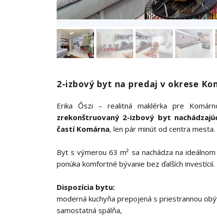
2-izbový byt na predaj v okrese K
Erika Őszi – realitná maklérka pre Komár
zrekonštruovaný 2-izbový byt nachádzajúci 
častí Komárna
, len pár minút od centra mesta.
Byt s výmerou 63 m² sa nachádza na ideálnom
ponúka komfortné bývanie bez ďalších investícií.
Dispozícia bytu:
moderná kuchyňa prepojená s priestrannou obý
samostatná spálňa,