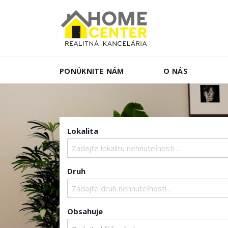
PONÚKNITE NÁM
O NÁS
Lokalita
Zadajte lokalitu nehnuteľnosti ..
Druh
Zadajte druh nehnuteľnosti ..
Obsahuje