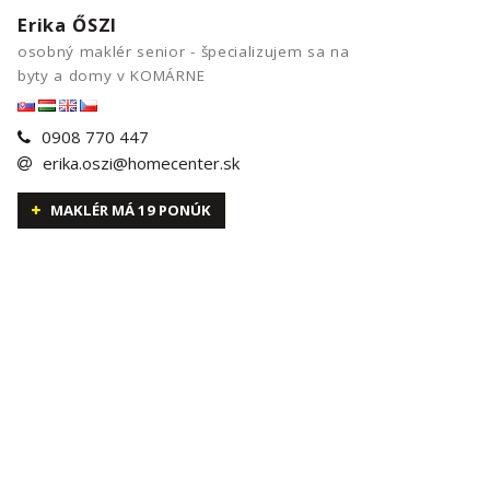
Erika ŐSZI
osobný maklér senior - špecializujem sa na
byty a domy v KOMÁRNE
0908 770 447
erika.oszi@homecenter.sk
MAKLÉR MÁ 19 PONÚK