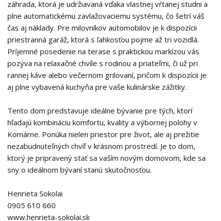
záhrada, ktorá je udržiavaná vďaka vlastnej vŕtanej studni a
plne automatickému zavlažovaciemu systému, čo šetrí váš
čas aj náklady. Pre milovníkov automobilov je k dispozícii
priestranná garáž, ktorá s ľahkosťou pojme až tri vozidlá.
Príjemné posedenie na terase s praktickou markízou vás
pozýva na relaxačné chvíle s rodinou a priateľmi, či už pri
rannej káve alebo večernom grilovaní, pričom k dispozícii je
aj plne vybavená kuchyňa pre vaše kulinárske zážitky.
Tento dom predstavuje ideálne bývanie pre tých, ktorí
hľadajú kombináciu komfortu, kvality a výbornej polohy v
Komárne. Ponúka nielen priestor pre život, ale aj prežitie
nezabudnuteľných chvíľ v krásnom prostredí. Je to dom,
ktorý je pripravený stať sa vaším novým domovom, kde sa
sny o ideálnom bývaní stanú skutočnosťou.
Henrieta Sokolai
0905 610 660
www.henrieta-sokolai.sk