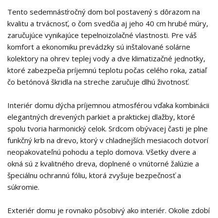
Tento sedemnásťročný dom bol postavený s dôrazom na
kvalitu a trvácnosť, o čom svedčia aj jeho 40 cm hrubé múry,
zaručujúce vynikajúce tepelnoizolačné vlastnosti. Pre váš
komfort a ekonomiku prevádzky sú inštalované solárne
kolektory na ohrev teplej vody a dve klimatizačné jednotky,
ktoré zabezpečia príjemnú teplotu počas celého roka, zatiaľ
čo betónová škridla na streche zaručuje dlhú životnosť.
Interiér domu dýcha príjemnou atmosférou vďaka kombinácii
elegantných drevených parkiet a praktickej dlažby, ktoré
spolu tvoria harmonický celok. Srdcom obývacej časti je plne
funkčný krb na drevo, ktorý v chladnejších mesiacoch dotvorí
neopakovateľnú pohodu a teplo domova. Všetky dvere a
okná sú z kvalitného dreva, doplnené o vnútorné žalúzie a
špeciálnu ochrannú fóliu, ktorá zvyšuje bezpečnosť a
súkromie.
Exteriér domu je rovnako pôsobivý ako interiér. Okolie zdobí