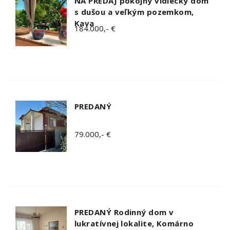
NA PREDAJ pokojný vidiecký dom
s dušou a veľkým pozemkom,
Kava
184.000,- €
PREDANÝ
79.000,- €
PREDANÝ Rodinný dom v
lukratívnej lokalite, Komárno