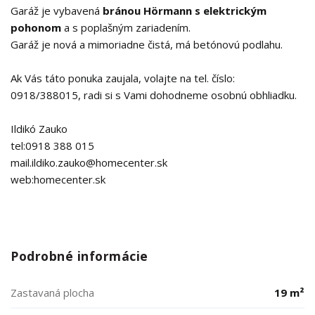
Garáž je vybavená
bránou Hörmann s elektrickým
pohonom
a s poplašným zariadením.
Garáž je nová a mimoriadne čistá, má betónovú podlahu.
Ak Vás táto ponuka zaujala, volajte na tel. číslo:
0918/388015, radi si s Vami dohodneme osobnú obhliadku.
Ildikó Zauko
tel:0918 388 015
mail.ildiko.zauko@homecenter.sk
web:homecenter.sk
Podrobné informácie
Zastavaná plocha
19 m²