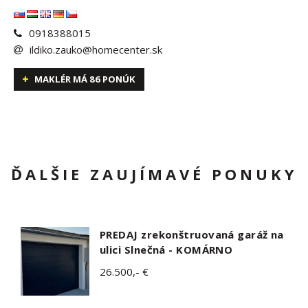
0918388015
ildiko.zauko@homecenter.sk
MAKLÉR MÁ 86 PONÚK
ĎALŠIE ZAUJÍMAVÉ PONUKY
PREDAJ zrekonštruovaná garáž na
ulici Slnečná - KOMÁRNO
26.500,- €