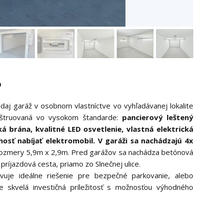
o
daj garáž v osobnom vlastníctve vo vyhľadávanej lokalite
onštruovaná vo vysokom štandarde:
pancierový leštený
á brána, kvalitné LED osvetlenie, vlastná elektrická
sť nabíjať elektromobil. V garáži sa nachádzajú 4x
ozmery 5,9m x 2,9m. Pred garážov sa nachádza betónová
íjazdová cesta, priamo zo Slnečnej ulice.
uje ideálne riešenie pre bezpečné parkovanie, alebo
 skvelá investičná príležitosť s možnosťou výhodného