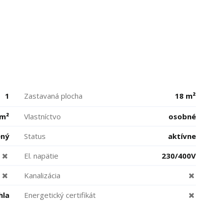
1
Zastavaná plocha
18 m²
 m²
Vlastníctvo
osobné
ený
Status
aktívne
El. napätie
230/400V
Kanalizácia
hla
Energetický certifikát