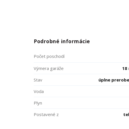
Podrobné informácie
Počet poschodí
Výmera garáže
18
Stav
úplne prerob
Voda
Plyn
Postavené z
te