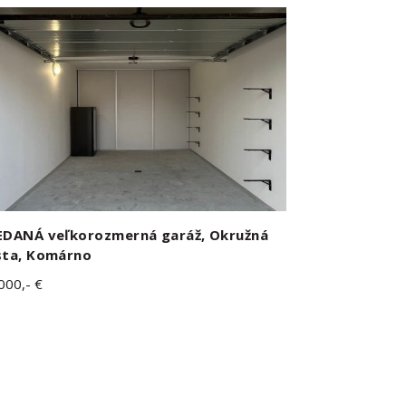
EDANÁ veľkorozmerná garáž, Okružná
sta, Komárno
000,- €