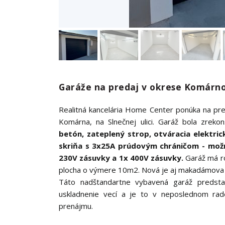
Garáže na predaj v okrese Komárn
Realitná kancelária Home Center ponúka na pre
Komárna, na Slnečnej ulici. Garáž bola zrek
betón, zateplený strop, otváracia elektrick
skriňa s 3x25A prúdovým chráničom - možno
230V zásuvky a 1x 400V zásuvky.
Garáž má r
plocha o výmere 10m2. Nová je aj makadámova pr
Táto nadštandartne vybavená garáž predstav
uskladnenie vecí a je to v neposlednom rade
prenájmu.