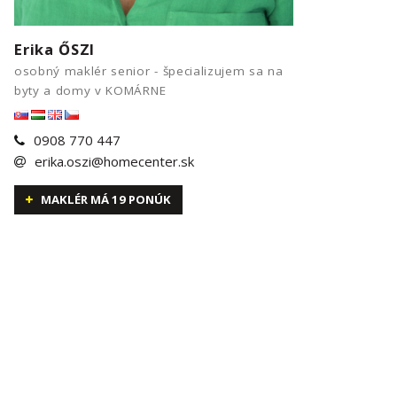
Erika ŐSZI
osobný maklér senior - špecializujem sa na
byty a domy v KOMÁRNE
0908 770 447
erika.oszi@homecenter.sk
MAKLÉR MÁ 19 PONÚK