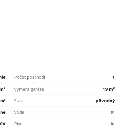
mie
Počet poschodí
1
 m²
Výmera garáže
19 m²
bné
Stav
pôvodný
vne
Voda
30V
Plyn