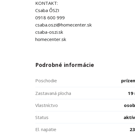
KONTAKT:
Csaba ŐSZI
0918 600 999
csaba.oszi@homecenter.sk
csaba-oszi.sk
homecenter.sk
Podrobné informácie
Poschodie
príze
Zastavaná plocha
19
Vlastníctvo
oso
Status
aktí
El. napätie
2