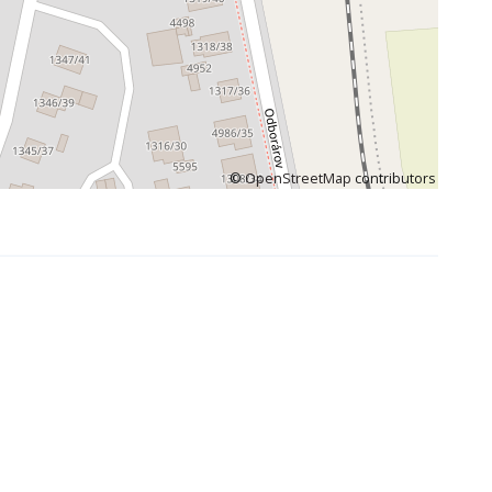
©
OpenStreetMap
contributors