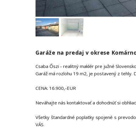
Garáže na predaj v okrese Komárn
Csaba Őszi - realitný maklér pre južné Slovens
Garáž má rozlohu 19 m2, je postavený z tehly. D
CENA: 16.900,-EUR
Neváhajte nás kontaktovať a dohodnúť si obhlia
Všetky štandardné poplatky spojené s prevod
VÁS.