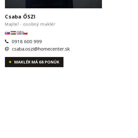
Csaba ŐSZI
Majiteľ - osobný maklér
0918 600 999
csaba.oszi@homecenter.sk
MAKLÉR MÁ 68 PONÚK