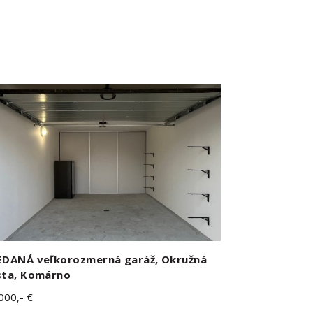
EDANÁ veľkorozmerná garáž, Okružná
sta, Komárno
000,- €