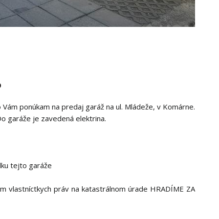
o
ko Vám ponúkam na predaj garáž na ul. Mládeže, v Komárne.
o garáže je zavedená elektrina.
dku tejto garáže
om vlastníctkych práv na katastrálnom úrade HRADÍME ZA