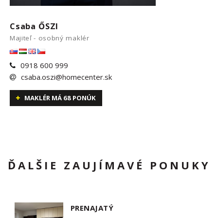
Csaba ŐSZI
Majiteľ - osobný maklér
0918 600 999
csaba.oszi@homecenter.sk
MAKLÉR MÁ 68 PONÚK
ĎALŠIE ZAUJÍMAVÉ PONUKY
PRENAJATÝ