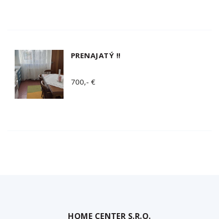
PRENAJATÝ !!
700,- €
HOME CENTER S.R.O.