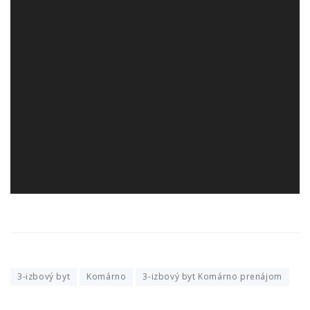
3-izbový byt
Komárno
3-izbový byt Komárno prenájom