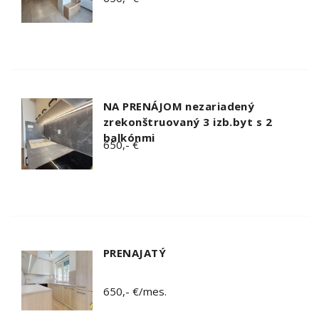
NA PRENÁJOM nezariadený
zrekonštruovaný 3 izb.byt s 2
balkónmi
650,- €
PRENAJATÝ
650,- €/mes.