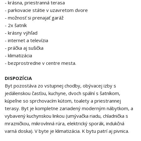
- krásna, priestranná terasa
- parkovacie státie v uzavretom dvore
- možnosť si prenajať garáž
- 2x šatník
- krásny výhľad
- internet a televízia
- práčka aj sušička
- klimatizácia
- bezprostredne v centre mesta.
DISPOZÍCIA
Byt pozostáva zo vstupnej chodby, obývacej izby s
jedálenskou časťou, kuchyne, dvoch spální s šatníkom,
kúpeľne so sprchovacím kútom, toalety a priestrannej
terasy. Byt je kompletne zariadený moderným nábytkom, a
vybavený kuchynskou linkou (umývačka riadu, chladnička s
mrazničkou, mikrovlnná rúra, elektrický sporák, indukčná
varná doska). V byte je klimatizácia. K bytu patrí aj pivnica.