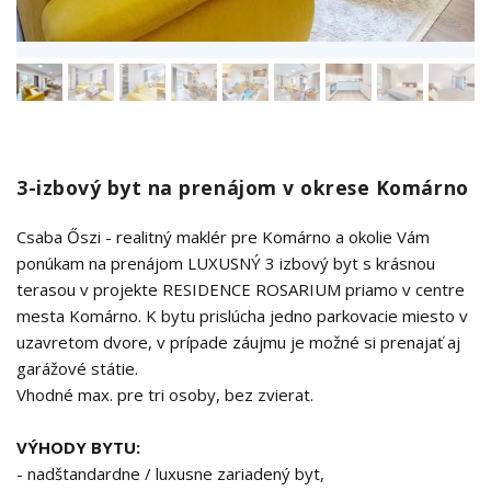
3-izbový byt na prenájom v okrese Komárno
Csaba Őszi - realitný maklér pre Komárno a okolie Vám
ponúkam na prenájom LUXUSNÝ 3 izbový byt s krásnou
terasou v projekte RESIDENCE ROSARIUM priamo v centre
mesta Komárno. K bytu prislúcha jedno parkovacie miesto v
uzavretom dvore, v prípade záujmu je možné si prenajať aj
garážové státie.
Vhodné max. pre tri osoby, bez zvierat.
VÝHODY BYTU:
- nadštandardne / luxusne zariadený byt,