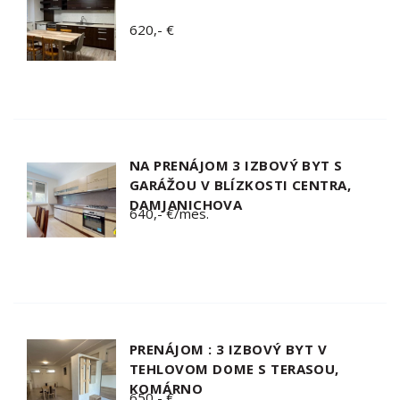
620,- €
NA PRENÁJOM 3 IZBOVÝ BYT S
GARÁŽOU V BLÍZKOSTI CENTRA,
DAMJANICHOVA
640,- €/mes.
PRENÁJOM : 3 IZBOVÝ BYT V
TEHLOVOM DOME S TERASOU,
KOMÁRNO
650,- €