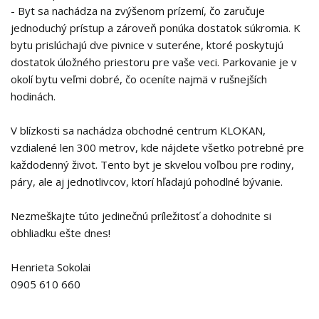
- Byt sa nachádza na zvýšenom prízemí, čo zaručuje
jednoduchý prístup a zároveň ponúka dostatok súkromia. K
bytu prislúchajú dve pivnice v suteréne, ktoré poskytujú
dostatok úložného priestoru pre vaše veci. Parkovanie je v
okolí bytu veľmi dobré, čo oceníte najmä v rušnejších
hodinách.
V blízkosti sa nachádza obchodné centrum KLOKAN,
vzdialené len 300 metrov, kde nájdete všetko potrebné pre
každodenný život. Tento byt je skvelou voľbou pre rodiny,
páry, ale aj jednotlivcov, ktorí hľadajú pohodlné bývanie.
Nezmeškajte túto jedinečnú príležitosť a dohodnite si
obhliadku ešte dnes!
Henrieta Sokolai
0905 610 660