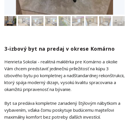
3-izbový byt na predaj v okrese Komárno
Henrieta Sokolai - realitná maklérka pre Komárno a okolie
Vám chcem predstaviť jedinečnú príležitosť na kúpu 3
izbového bytu po kompletnej a nadštandardnej rekonštrukcii,
ktorý spája moderný dizajn, vysokú kvalitu spracovania a
okamžitú pripravenosť na bývanie.
Byt sa predáva kompletne zariadený štýlovým nábytkom a
vybavením, vďaka čomu poskytuje budúcemu majiteľovi
maximálny komfort bez potreby ďalších investícií.