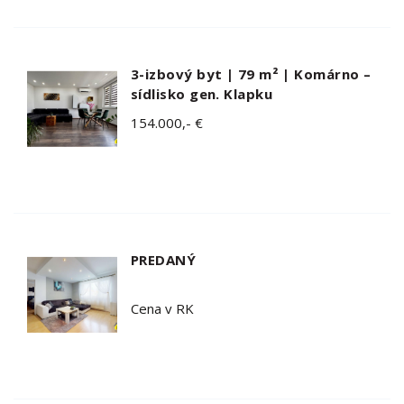
3-izbový byt | 79 m² | Komárno –
sídlisko gen. Klapku
154.000,- €
PREDANÝ
Cena v RK