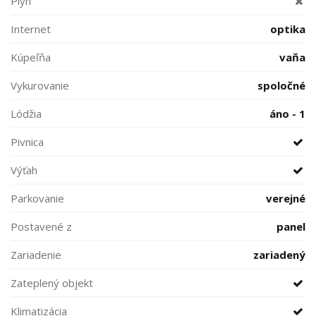
Plyn
Internet
optika
Kúpeľňa
vaňa
Vykurovanie
spoločné
Lódžia
áno - 1
Pivnica
Výťah
Parkovanie
verejné
Postavené z
panel
Zariadenie
zariadený
Zateplený objekt
Klimatizácia