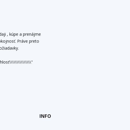
daji , kúpe a prenájme
kojnosť. Práve preto
ožiadavky.
osť\\\\\\\\\\\\\\\"
INFO