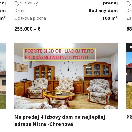
daj
Typ ponuky
predaj
Ty
dom
Druh
Rodinný dom
Dr
 m²
Úžitková plocha
100 m²
Za
255.000,- €
88
Na predaj 4 izbový dom na najlepšej
PR
adrese Nitra -Chrenová