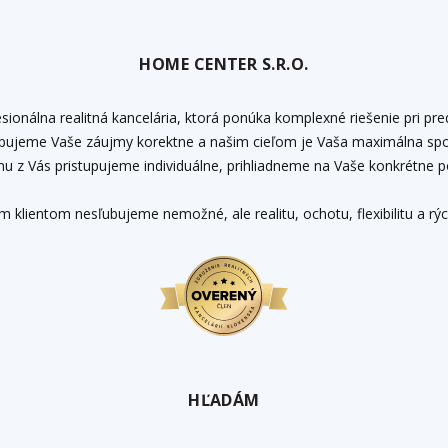
HOME CENTER S.R.O.
ionálna realitná kancelária, ktorá ponúka komplexné riešenie pri pre
upujeme Vaše záujmy korektne a našim cieľom je Vaša maximálna spo
u z Vás pristupujeme individuálne, prihliadneme na Vaše konkrétne p
šim klientom nesľubujeme nemožné, ale realitu, ochotu, flexibilitu a rýchl
HĽADÁM