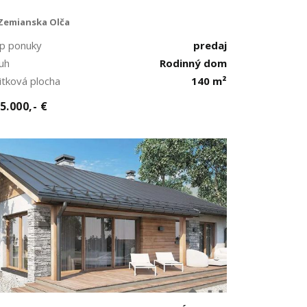
Zemianska Olča
p ponuky
predaj
uh
Rodinný dom
itková plocha
140 m²
5.000,- €