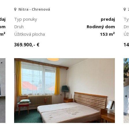
Nitra - Chrenová
daj
Typ ponuky
predaj
Ty
dom
Druh
Rodinný dom
Dr
 m²
Úžitková plocha
153 m²
Úž
369.900,- €
14