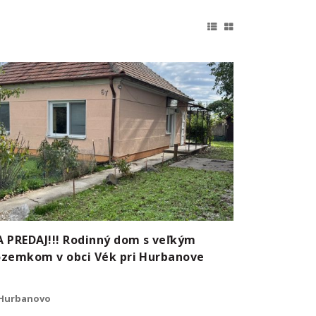
 PREDAJ!!! Rodinný dom s veľkým
zemkom v obci Vék pri Hurbanove
Hurbanovo