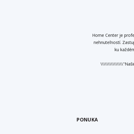
Home Center je profes
nehnuteľností. Zast
ku každém
\\\\\\\\\\\\\\\"Na
PONUKA