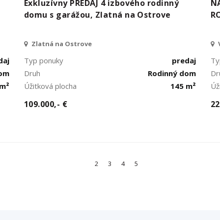
Exkluzívny PREDAJ 4 izbového rodinný
N
domu s garážou, Zlatná na Ostrove
R
Zlatná na Ostrove
daj
Typ ponuky
predaj
Ty
dom
Druh
Rodinný dom
Dr
 m²
Úžitková plocha
145 m²
Úž
109.000,- €
22
2
3
4
5