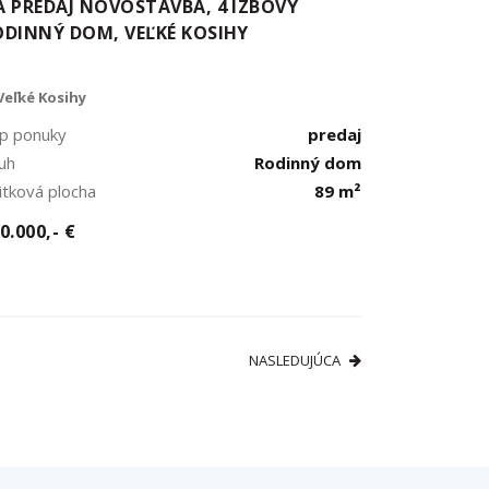
A PREDAJ NOVOSTAVBA, 4 IZBOVÝ
ODINNÝ DOM, VEĽKÉ KOSIHY
Veľké Kosihy
p ponuky
predaj
uh
Rodinný dom
itková plocha
89 m²
0.000,- €
NASLEDUJÚCA