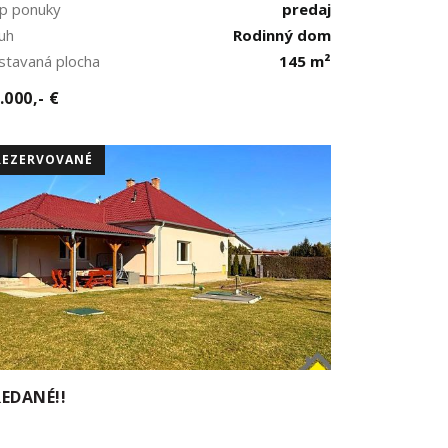
p ponuky
predaj
uh
Rodinný dom
stavaná plocha
145 m²
.000,- €
REZERVOVANÉ
EDANÉ!!